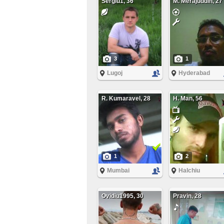
Sergiu1, 36
M. Merajuddin, 27
3
1
Lugoj
Hyderabad
R. Kumaravel, 28
H. Man, 56
1
2
Mumbai
Halchiu
Ovidiu1995, 30
Pravin, 28