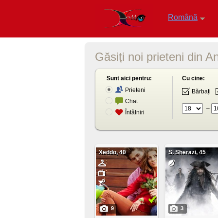
Română
Găsiți noi prieteni din
Sunt aici pentru:
Cu cine:
Prieteni
Bărbați
Chat
‒
Întâlniri
Xeddo, 40
S. Sherazi, 45
9
3