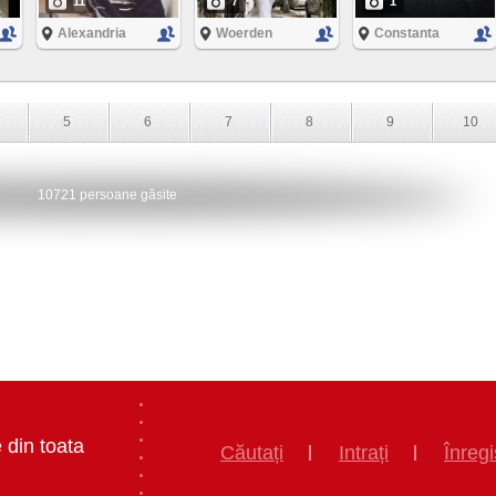
11
7
1
Alexandria
Woerden
Constanta
5
6
7
8
9
10
10721 persoane găsite
 din toata
Căutați
Intrați
Înregi