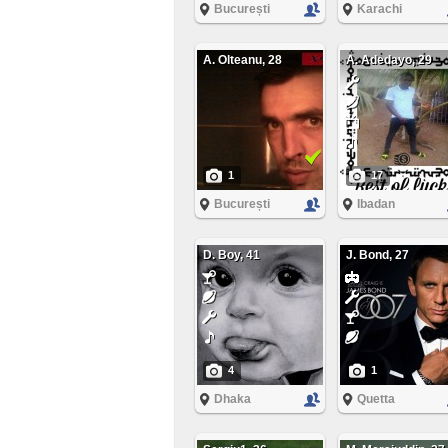
București
Karachi
A. Olteanu, 28
A. Adedayo, 29
1
17
București
Ibadan
D. Boy, 41
J. Bond, 27
4
1
Dhaka
Quetta