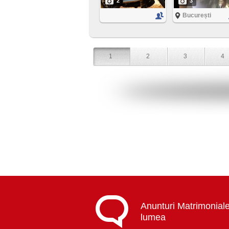
2
3
București
1
2
3
4
Anunturi Matrimoniale
lumea