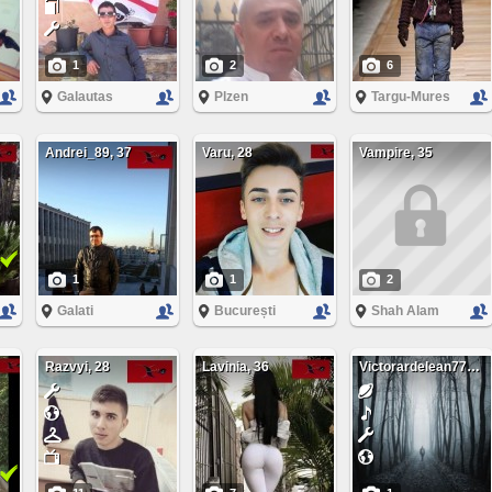
1
2
6
Galautas
Plzen
Targu-Mures
Andrei_89, 37
Varu, 28
Vampire, 35
1
1
2
Galati
București
Shah Alam
Razvyi, 28
Lavinia, 36
Victorardelean77, 46