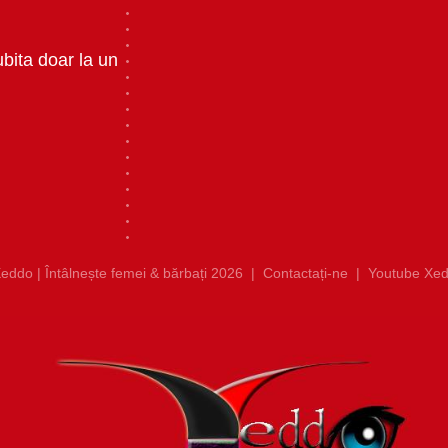
ubita doar la un
eddo | Întâlnește femei & bărbați 2026
|
Contactați-ne
|
Youtube Xed