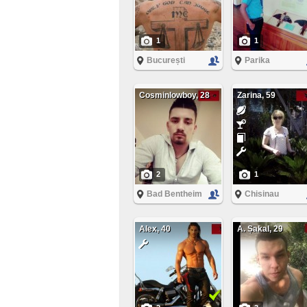
1
1
București
Parika
Cosminlowboy, 28
Zarina, 59
2
1
Bad Bentheim
Chisinau
Alex, 40
A. Șakal, 29