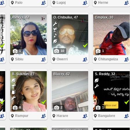
Palo
Lugoj
Herne
Alexya, 42
O. Chibuike, 47
Cmplax, 30
1
10
1
Sibiu
Owerri
Chitungwiza
B. Sukhun, 27
Blazzy, 42
S. Reddy, 32
8
2
1
Rampur
Harare
Bangalore