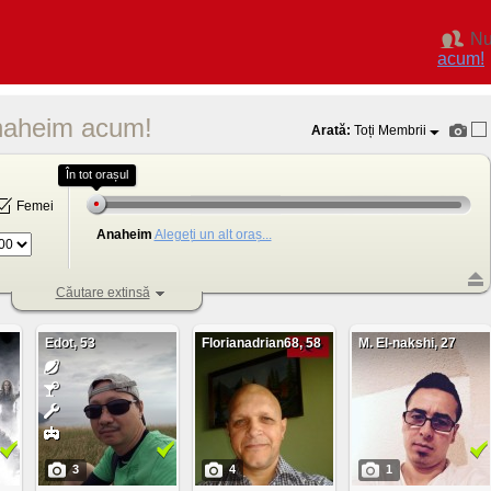
Nu
acum!
 Anaheim acum!
Arată:
Toți Membrii
În tot orașul
Femei
Anaheim
Alegeți un alt oraș...
Căutare extinsă
Edot, 53
Florianadrian68, 58
M. El-nakshi, 27
3
4
1