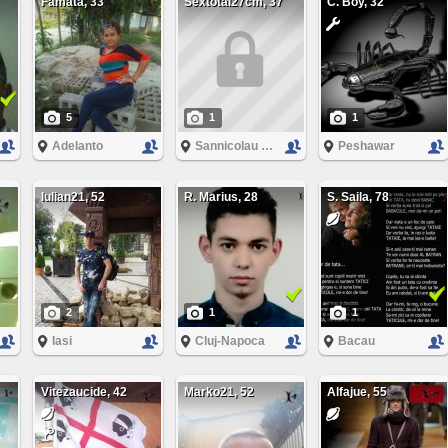
Famata, 33
Sextotal27cm, 37
C. Boy, 32
5
1
1
Adelanto
Sannicolau Mare
Peshawar
Iulian21, 52
R. Marius, 28
S. Saila, 78
2
1
1
Iasi
Cluj-Napoca
Bacau
Vitezaucide, 42
Marko21, 52
Alfajue, 55