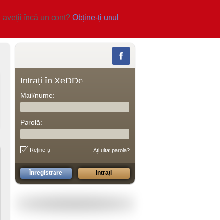
 aveții încă un cont?
Obține-ți unul
Intrați în XeDDo
Mail/nume:
Parolă:
Reține-ți
Ați uitat parola?