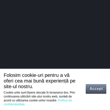
Folosim cookie-uri pentru a vă
oferi cea mai bună experiență pe
site-ul nostru.
Accept
Cookie-urile sunt fișiere stocate în browserul dvs. Prin
Intrați
continuarea utilizării site-ului nostru web, sunteți de
acord cu utilizarea cookie-urilor noastre.
Politica de
Înregistrare
confidențialitate