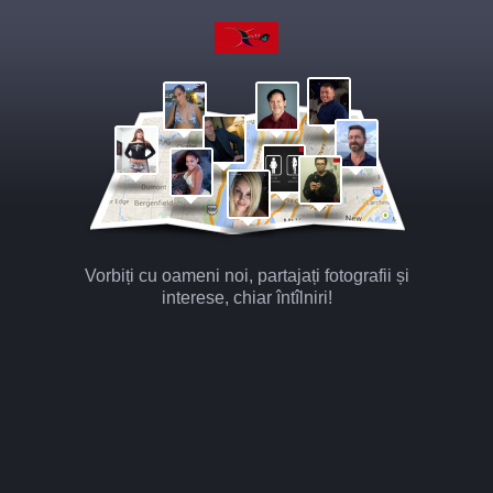
Vorbiți cu oameni noi, partajați fotografii și
interese, chiar întîlniri!