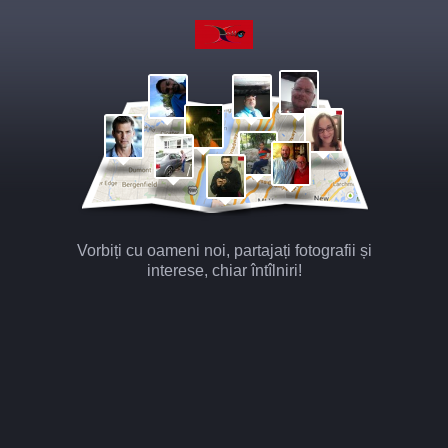
Vorbiți cu oameni noi, partajați fotografii și
interese, chiar întîlniri!