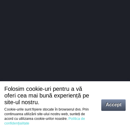
Folosim cookie-uri pentru a vă
oferi cea mai bună experiență pe
site-ul nostru.
Accept
Cookie-urile sunt fișiere stocate în browserul dvs. Prin
Intrați
continuarea utilizării site-ului nostru web, sunteți de
acord cu utilizarea cookie-urilor noastre.
Politica de
Înregistrare
confidențialitate