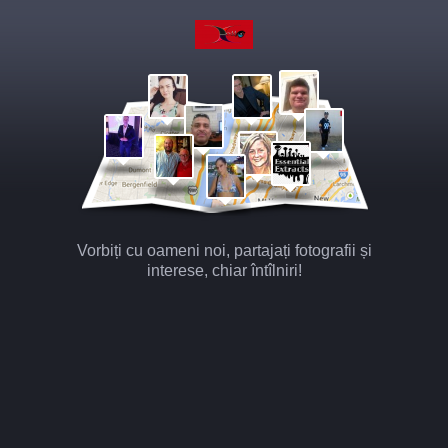
Vorbiți cu oameni noi, partajați fotografii și
interese, chiar întîlniri!