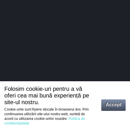
Folosim cookie-uri pentru a vă
oferi cea mai bună experiență pe
site-ul nostru.
Accept
Cookie-urile sunt fișiere stocate în browserul dvs. Prin
Intrați
continuarea utilizării site-ului nostru web, sunteți de
acord cu utilizarea cookie-urilor noastre.
Politica de
Înregistrare
confidențialitate