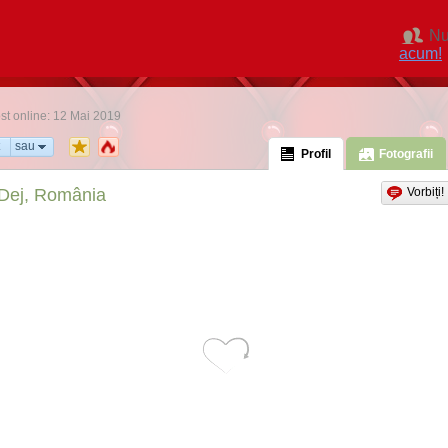
Nu
acum!
ost online: 12 Mai 2019
sau
Profil
Fotografii
Dej, România
Vorbiți!