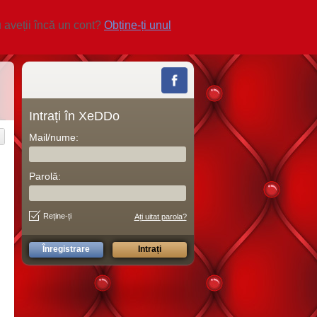
 aveții încă un cont?
Obține-ți unul
Intrați în XeDDo
Mail/nume:
Parolă:
Reține-ți
Ați uitat parola?