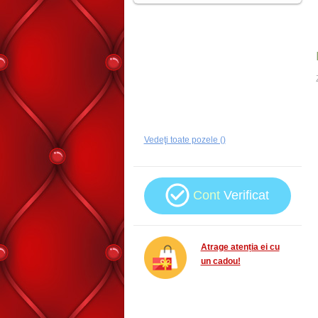
Vedeţi toate pozele ()
Cont
Verificat
Atrage atenția ei cu
un cadou!