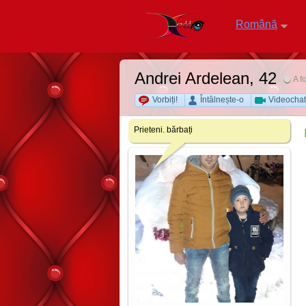
Română
Andrei Ardelean
, 42
A f
Vorbiți!
Întâlnește-o
Videochat
Prieteni. bărbați