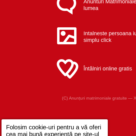
Anunturi Matrimoniale
lumea
Intalneste persoana i
simplu click
Întâlniri online gratis
(C) Anunțuri matrimoniale gratuite — X
Folosim cookie-uri pentru a vă oferi
cea mai bună experiență pe site-ul