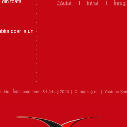
 din toata
Căutați
Intrați
Înregi
ubita doar la un
eddo | Întâlnește femei & bărbați 2026
|
Contactați-ne
|
Youtube Xed