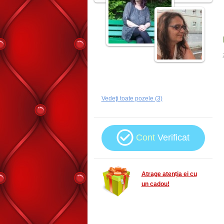
Vedeţi toate pozele (3)
Cont
Verificat
Atrage atenția ei cu
un cadou!