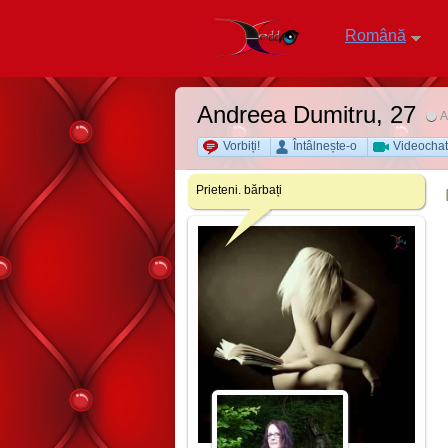
Română
Andreea Dumitru
, 27
A
Vorbiți!
Întâlnește-o
Videochat
Prieteni. bărbați