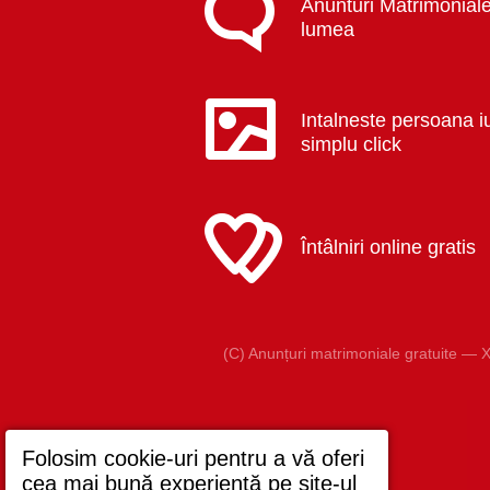
Anunturi Matrimoniale
lumea
Intalneste persoana i
simplu click
Întâlniri online gratis
(C) Anunțuri matrimoniale gratuite — X
Folosim cookie-uri pentru a vă oferi
cea mai bună experiență pe site-ul