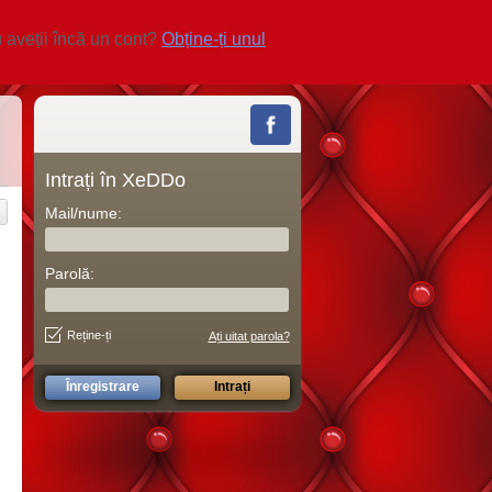
 aveții încă un cont?
Obține-ți unul
Intrați în XeDDo
Mail/nume:
Parolă:
Reține-ți
Ați uitat parola?