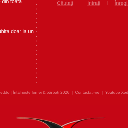
 din toata
Căutați
Intrați
Înregi
ubita doar la un
eddo | Întâlnește femei & bărbați 2026
|
Contactați-ne
|
Youtube Xed