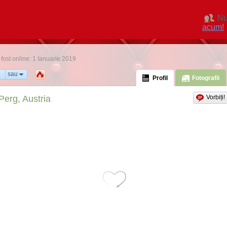
Nu
acum!
 fost online: 1 Ianuarie 2019
sau
Profil
Fotografii
Perg, Austria
Vorbiți!