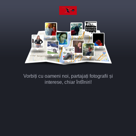
Vorbiți cu oameni noi, partajați fotografii și
interese, chiar întîlniri!