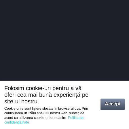
Folosim cookie-uri pentru a vă
oferi cea mai bună experiență pe
site-ul nostru.
Accept
Cookie-urile sunt fișiere stocate în browserul dvs. Prin
Intrați
continuarea utilizării site-ului nostru web, sunteți de
acord cu utilizarea cookie-urilor noastre.
Politica de
Înregistrare
confidențialitate