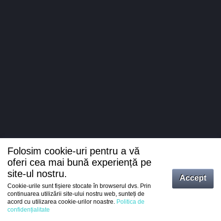
Folosim cookie-uri pentru a vă
oferi cea mai bună experiență pe
site-ul nostru.
Accept
Cookie-urile sunt fișiere stocate în browserul dvs. Prin
Intrați
continuarea utilizării site-ului nostru web, sunteți de
acord cu utilizarea cookie-urilor noastre.
Politica de
Înregistrare
confidențialitate