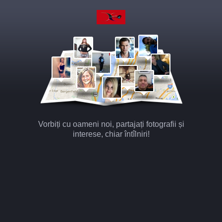
Vorbiți cu oameni noi, partajați fotografii și
interese, chiar întîlniri!