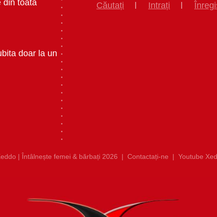
 din toata
Căutați
Intrați
Înregi
ubita doar la un
eddo | Întâlnește femei & bărbați 2026
|
Contactați-ne
|
Youtube Xed