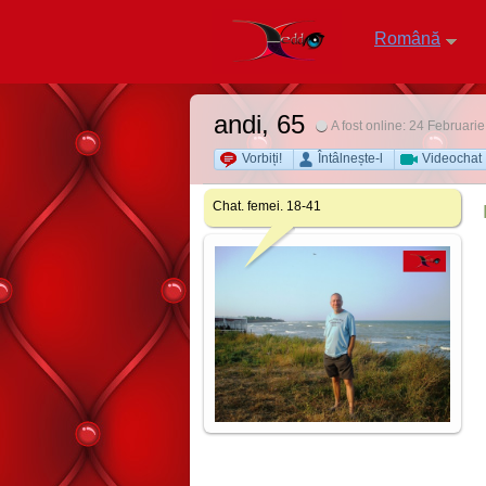
Română
andi
, 65
A fost online: 24 Februari
Vorbiți!
Întâlnește-l
Videochat
Chat. femei. 18-41