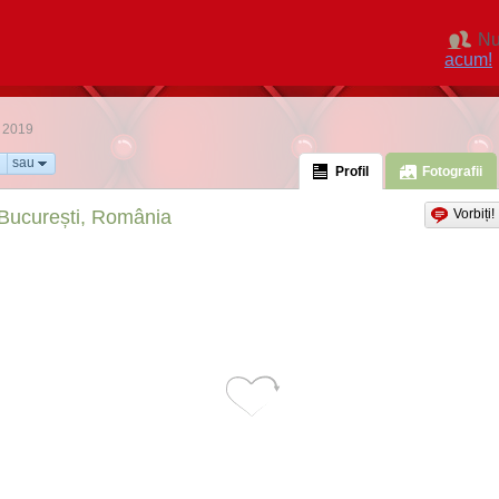
Nu
acum!
e 2019
sau
Profil
Fotografii
București, România
Vorbiți!