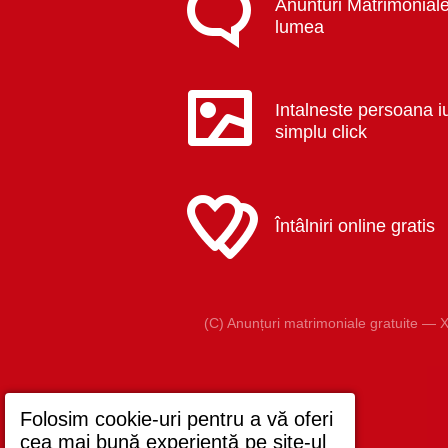
Anunturi Matrimoniale
lumea
Intalneste persoana i
simplu click
Întâlniri online gratis
(C) Anunțuri matrimoniale gratuite — X
Folosim cookie-uri pentru a vă oferi
cea mai bună experiență pe site-ul