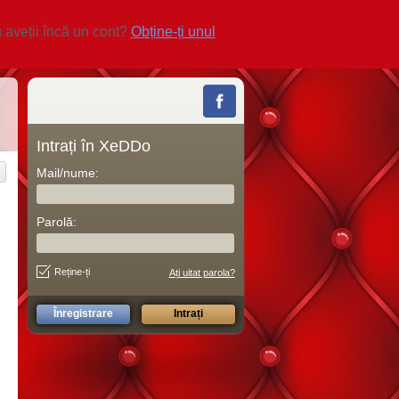
 aveții încă un cont?
Obține-ți unul
Intrați în XeDDo
Mail/nume:
Parolă:
Reține-ți
Ați uitat parola?