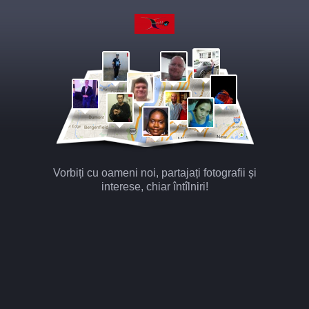
Vorbiți cu oameni noi, partajați fotografii și
interese, chiar întîlniri!