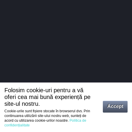
Folosim cookie-uri pentru a vă
oferi cea mai bună experiență pe
site-ul nostru.
Accept
Cookie-urile sunt fișiere stocate în browserul dvs. Prin
Intrați
continuarea utilizării site-ului nostru web, sunteți de
acord cu utilizarea cookie-urilor noastre.
Politica de
Înregistrare
confidențialitate