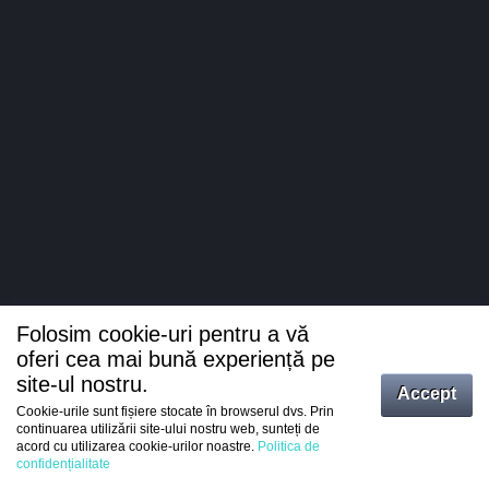
Folosim cookie-uri pentru a vă
oferi cea mai bună experiență pe
site-ul nostru.
Accept
Cookie-urile sunt fișiere stocate în browserul dvs. Prin
Intrați
continuarea utilizării site-ului nostru web, sunteți de
acord cu utilizarea cookie-urilor noastre.
Politica de
Înregistrare
confidențialitate