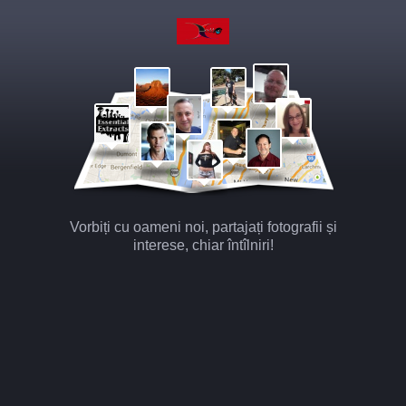
Vorbiți cu oameni noi, partajați fotografii și
interese, chiar întîlniri!