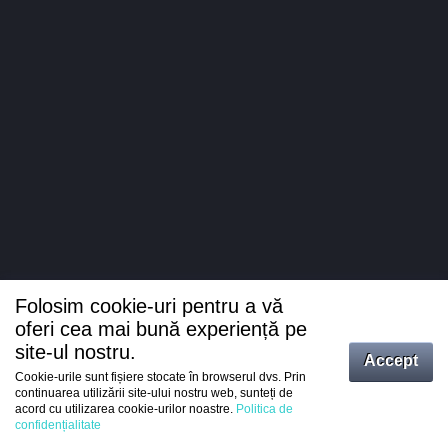
Folosim cookie-uri pentru a vă
oferi cea mai bună experiență pe
site-ul nostru.
Accept
Cookie-urile sunt fișiere stocate în browserul dvs. Prin
Intrați
continuarea utilizării site-ului nostru web, sunteți de
acord cu utilizarea cookie-urilor noastre.
Politica de
Înregistrare
confidențialitate