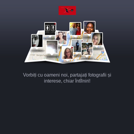
Vorbiți cu oameni noi, partajați fotografii și
interese, chiar întîlniri!