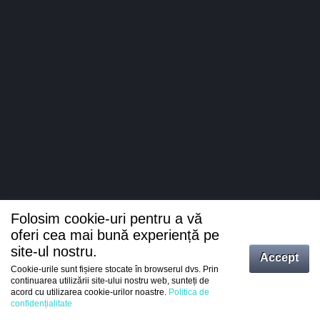
Folosim cookie-uri pentru a vă
oferi cea mai bună experiență pe
site-ul nostru.
Accept
Cookie-urile sunt fișiere stocate în browserul dvs. Prin
Intrați
continuarea utilizării site-ului nostru web, sunteți de
acord cu utilizarea cookie-urilor noastre.
Politica de
Înregistrare
confidențialitate