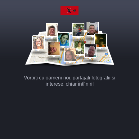
Vorbiți cu oameni noi, partajați fotografii și
interese, chiar întîlniri!