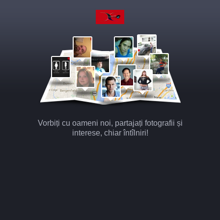
Vorbiți cu oameni noi, partajați fotografii și
interese, chiar întîlniri!