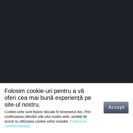
Folosim cookie-uri pentru a vă
oferi cea mai bună experiență pe
site-ul nostru.
Accept
Cookie-urile sunt fișiere stocate în browserul dvs. Prin
Intrați
continuarea utilizării site-ului nostru web, sunteți de
acord cu utilizarea cookie-urilor noastre.
Politica de
Înregistrare
confidențialitate