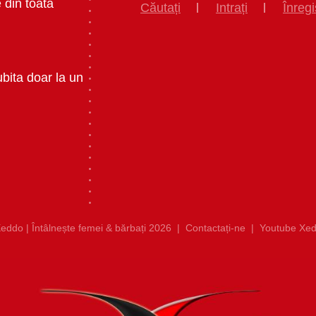
 din toata
Căutați
Intrați
Înregi
ubita doar la un
eddo | Întâlnește femei & bărbați 2026
|
Contactați-ne
|
Youtube Xed