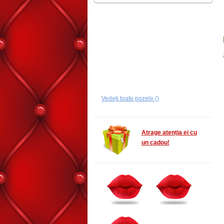
Vedeţi toate pozele ()
Atrage atenția ei cu
un cadou!