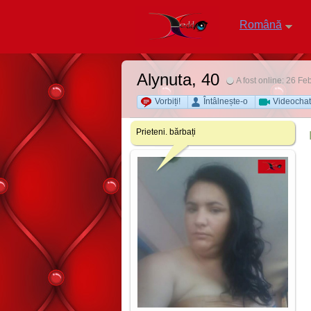
Română
Alynuta
, 40
A fost online: 26 Fe
Vorbiți!
Întâlnește-o
Videochat
Prieteni. bărbați