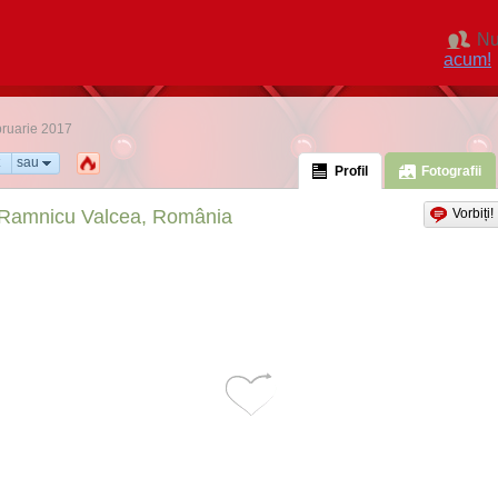
Nu
acum!
bruarie 2017
sau
Profil
Fotografii
Ramnicu Valcea, România
Vorbiți!