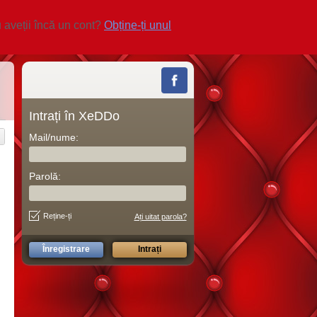
 aveții încă un cont?
Obține-ți unul
Intrați în XeDDo
Mail/nume:
Parolă:
Reține-ți
Ați uitat parola?