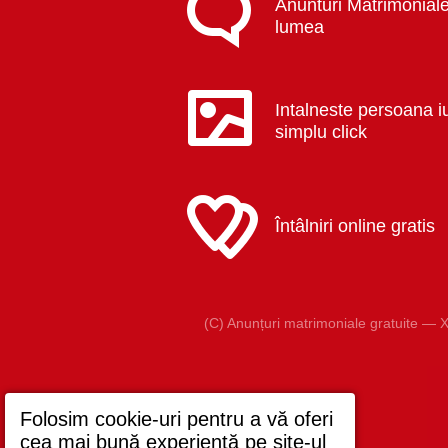
Anunturi Matrimoniale
lumea
Intalneste persoana i
simplu click
Întâlniri online gratis
(C) Anunțuri matrimoniale gratuite — X
Folosim cookie-uri pentru a vă oferi
cea mai bună experiență pe site-ul