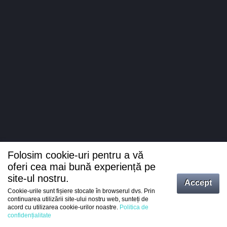
Folosim cookie-uri pentru a vă
oferi cea mai bună experiență pe
site-ul nostru.
Accept
Cookie-urile sunt fișiere stocate în browserul dvs. Prin
Intrați
continuarea utilizării site-ului nostru web, sunteți de
acord cu utilizarea cookie-urilor noastre.
Politica de
Înregistrare
confidențialitate