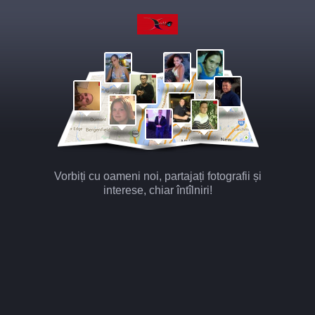
Vorbiți cu oameni noi, partajați fotografii și
interese, chiar întîlniri!