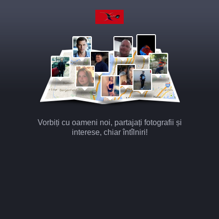
Vorbiți cu oameni noi, partajați fotografii și
interese, chiar întîlniri!