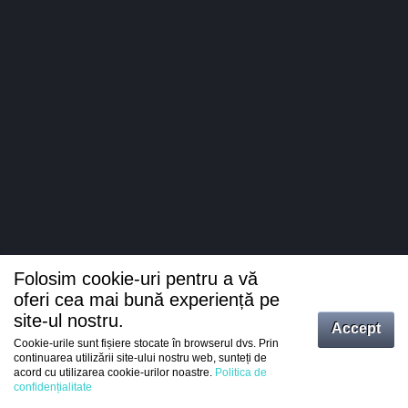
Folosim cookie-uri pentru a vă
oferi cea mai bună experiență pe
site-ul nostru.
Accept
Cookie-urile sunt fișiere stocate în browserul dvs. Prin
Intrați
continuarea utilizării site-ului nostru web, sunteți de
acord cu utilizarea cookie-urilor noastre.
Politica de
Înregistrare
confidențialitate