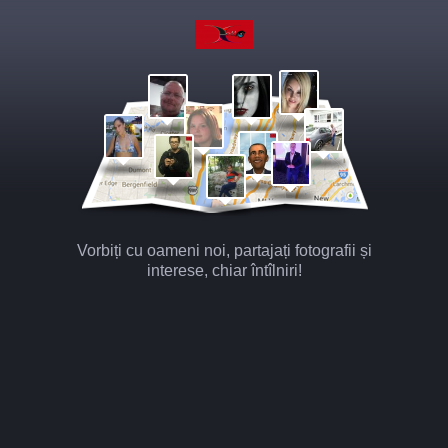
Vorbiți cu oameni noi, partajați fotografii și
interese, chiar întîlniri!