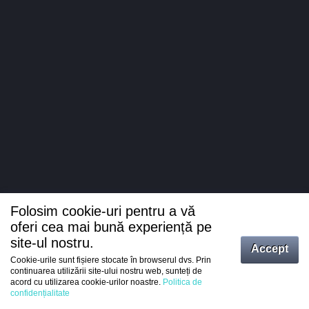
Folosim cookie-uri pentru a vă
oferi cea mai bună experiență pe
site-ul nostru.
Accept
Cookie-urile sunt fișiere stocate în browserul dvs. Prin
Intrați
continuarea utilizării site-ului nostru web, sunteți de
acord cu utilizarea cookie-urilor noastre.
Politica de
Înregistrare
confidențialitate