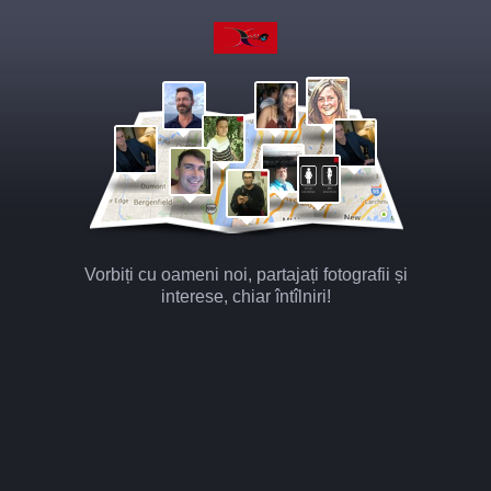
Vorbiți cu oameni noi, partajați fotografii și
interese, chiar întîlniri!