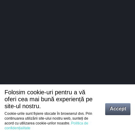
Folosim cookie-uri pentru a vă
oferi cea mai bună experiență pe
site-ul nostru.
Accept
Cookie-urile sunt fișiere stocate în browserul dvs. Prin
Intrați
continuarea utilizării site-ului nostru web, sunteți de
acord cu utilizarea cookie-urilor noastre.
Politica de
Înregistrare
confidențialitate