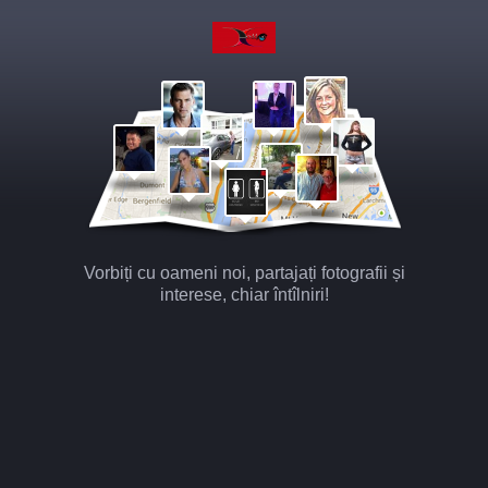
Vorbiți cu oameni noi, partajați fotografii și
interese, chiar întîlniri!