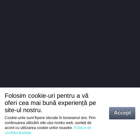
Folosim cookie-uri pentru a vă
oferi cea mai bună experiență pe
site-ul nostru.
Accept
Cookie-urile sunt fișiere stocate în browserul dvs. Prin
Intrați
continuarea utilizării site-ului nostru web, sunteți de
acord cu utilizarea cookie-urilor noastre.
Politica de
Înregistrare
confidențialitate