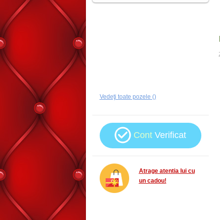
Vedeţi toate pozele ()
Cont
Verificat
Atrage atentia lui cu
un cadou!