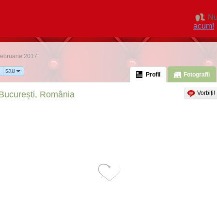
Nu
acum!
 Februarie 2017
sau
Profil
Fotografii
București, România
Vorbiți!