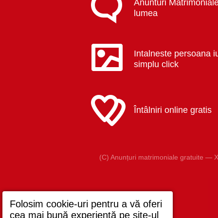
Anunturi Matrimoniale
lumea
Intalneste persoana i
simplu click
Întâlniri online gratis
(C) Anunțuri matrimoniale gratuite — X
Folosim cookie-uri pentru a vă oferi
cea mai bună experiență pe site-ul