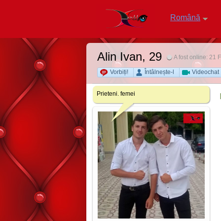
Română
Alin Ivan
, 29
A fost online: 21
Vorbiți!
Întâlnește-l
Videochat
Prieteni. femei