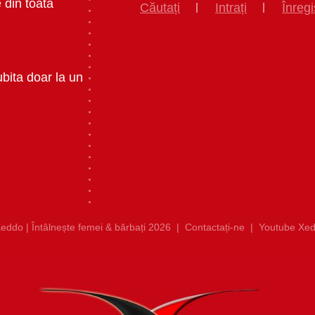
 din toata
Căutați
Intrați
Înregi
ubita doar la un
eddo | Întâlnește femei & bărbați 2026
|
Contactați-ne
|
Youtube Xed