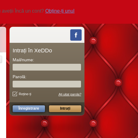
 aveții încă un cont?
Obține-ți unul
Intrați în XeDDo
Mail/nume:
Parolă:
Reține-ți
Ați uitat parola?