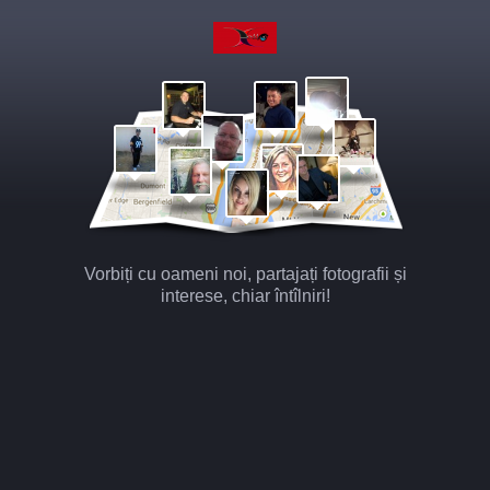
Vorbiți cu oameni noi, partajați fotografii și
interese, chiar întîlniri!