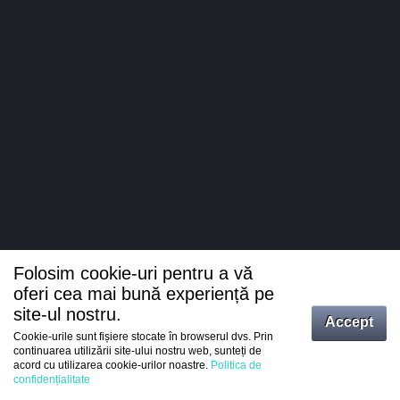
Folosim cookie-uri pentru a vă
oferi cea mai bună experiență pe
site-ul nostru.
Accept
Cookie-urile sunt fișiere stocate în browserul dvs. Prin
Intrați
continuarea utilizării site-ului nostru web, sunteți de
acord cu utilizarea cookie-urilor noastre.
Politica de
Înregistrare
confidențialitate