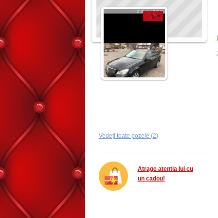
Vedeţi toate pozele (2)
Atrage atentia lui cu
un cadou!