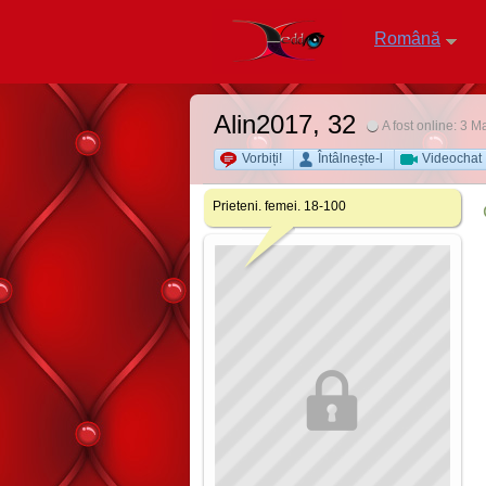
Română
Alin2017
, 32
A fost online: 3 M
Vorbiți!
Întâlnește-l
Videochat
Prieteni. femei. 18-100