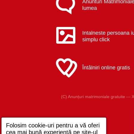
Anunturi Matrimoniale
lumea
Intalneste persoana i
simplu click
Întâlniri online gratis
(C) Anunțuri matrimoniale gratuite — X
Folosim cookie-uri pentru a vă oferi
cea mai bună experiență pe site-ul