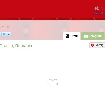
Nu
acum!
ai 2018
sau
Profil
Fotografii
Orastie, România
Vorbiți!