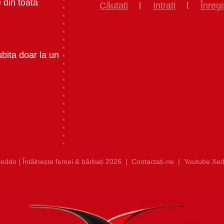
 din toata
Căutați
Intrați
Înregi
ubita doar la un
eddo | Întâlnește femei & bărbați 2026
|
Contactați-ne
|
Youtube Xed