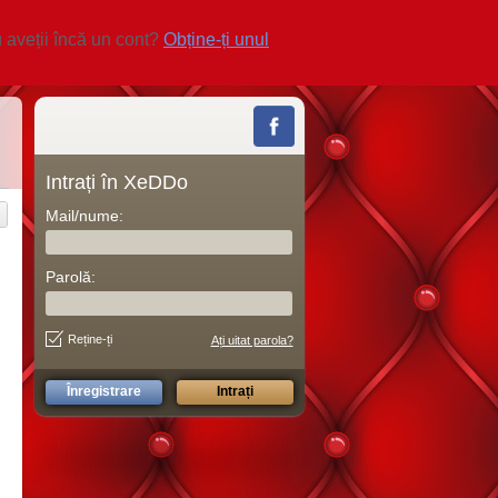
 aveții încă un cont?
Obține-ți unul
Intrați în XeDDo
Mail/nume:
Parolă:
Reține-ți
Ați uitat parola?