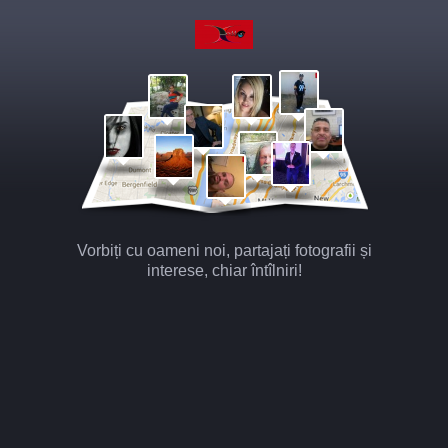
Vorbiți cu oameni noi, partajați fotografii și
interese, chiar întîlniri!