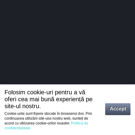
Folosim cookie-uri pentru a vă
oferi cea mai bună experiență pe
site-ul nostru.
Accept
Cookie-urile sunt fișiere stocate în browserul dvs. Prin
Intrați
continuarea utilizării site-ului nostru web, sunteți de
acord cu utilizarea cookie-urilor noastre.
Politica de
Înregistrare
confidențialitate