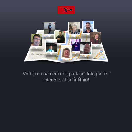
Vorbiți cu oameni noi, partajați fotografii și
interese, chiar întîlniri!