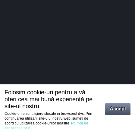
Folosim cookie-uri pentru a vă
oferi cea mai bună experiență pe
site-ul nostru.
Accept
Cookie-urile sunt fișiere stocate în browserul dvs. Prin
Intrați
continuarea utilizării site-ului nostru web, sunteți de
acord cu utilizarea cookie-urilor noastre.
Politica de
Înregistrare
confidențialitate