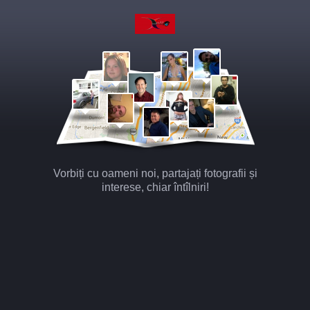
Vorbiți cu oameni noi, partajați fotografii și
interese, chiar întîlniri!