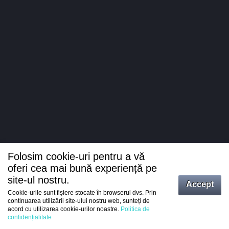
Folosim cookie-uri pentru a vă
oferi cea mai bună experiență pe
site-ul nostru.
Accept
Cookie-urile sunt fișiere stocate în browserul dvs. Prin
Intrați
continuarea utilizării site-ului nostru web, sunteți de
acord cu utilizarea cookie-urilor noastre.
Politica de
Înregistrare
confidențialitate