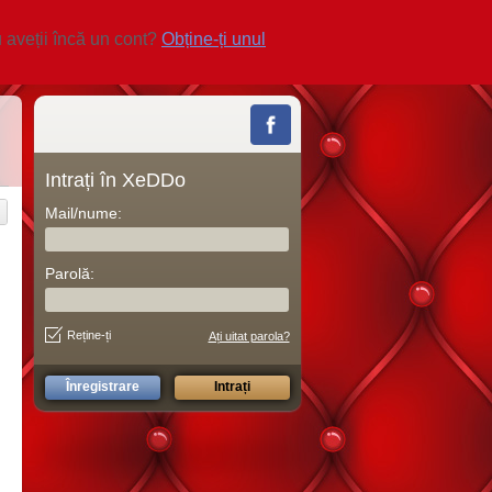
 aveții încă un cont?
Obține-ți unul
Intrați în XeDDo
Mail/nume:
Parolă:
Reține-ți
Ați uitat parola?