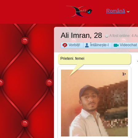
Română
Ali Imran
, 28
A fost online: 4 
Vorbiți!
Întâlnește-l
Videochat
Prieteni. femei