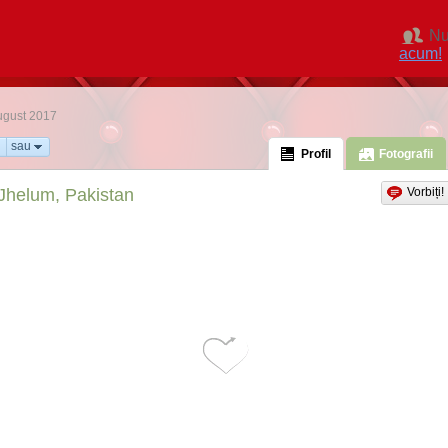
Nu
acum!
August 2017
sau
Profil
Fotografii
Jhelum, Pakistan
Vorbiți!