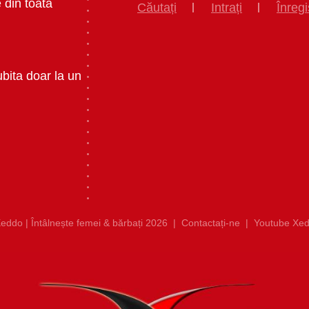
 din toata
Căutați
Intrați
Înregi
ubita doar la un
eddo | Întâlnește femei & bărbați 2026
|
Contactați-ne
|
Youtube Xed