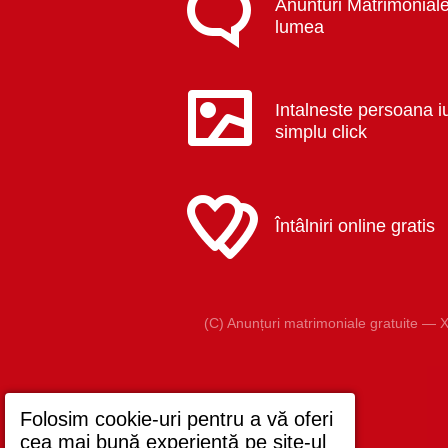
Anunturi Matrimoniale
lumea
Intalneste persoana i
simplu click
Întâlniri online gratis
(C) Anunțuri matrimoniale gratuite — X
Folosim cookie-uri pentru a vă oferi
cea mai bună experiență pe site-ul