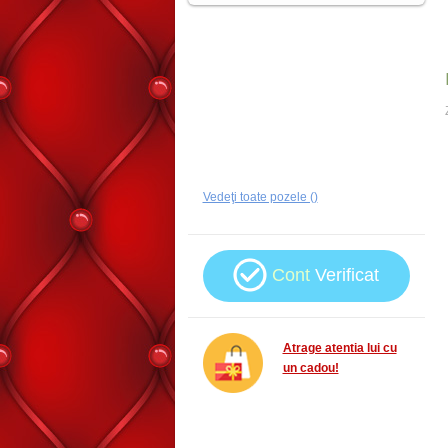
Vedeţi toate pozele ()
Cont
Verificat
Atrage atentia lui cu
un cadou!