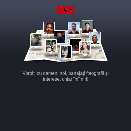
Vorbiți cu oameni noi, partajați fotografii și
interese, chiar întîlniri!