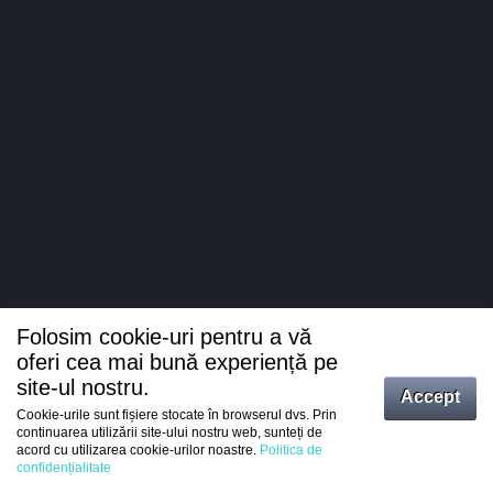
Folosim cookie-uri pentru a vă
oferi cea mai bună experiență pe
site-ul nostru.
Accept
Cookie-urile sunt fișiere stocate în browserul dvs. Prin
Intrați
continuarea utilizării site-ului nostru web, sunteți de
acord cu utilizarea cookie-urilor noastre.
Politica de
Înregistrare
confidențialitate