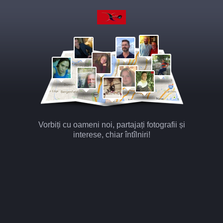
Vorbiți cu oameni noi, partajați fotografii și
interese, chiar întîlniri!