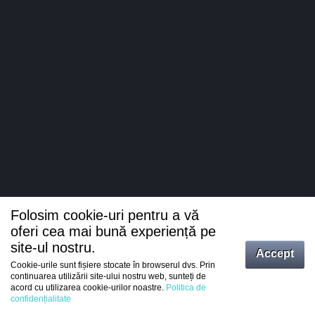
Folosim cookie-uri pentru a vă
oferi cea mai bună experiență pe
site-ul nostru.
Accept
Cookie-urile sunt fișiere stocate în browserul dvs. Prin
Intrați
continuarea utilizării site-ului nostru web, sunteți de
acord cu utilizarea cookie-urilor noastre.
Politica de
Înregistrare
confidențialitate