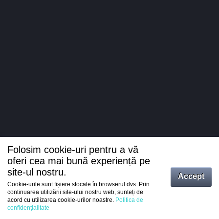
Folosim cookie-uri pentru a vă
oferi cea mai bună experiență pe
site-ul nostru.
Accept
Cookie-urile sunt fișiere stocate în browserul dvs. Prin
Intrați
continuarea utilizării site-ului nostru web, sunteți de
acord cu utilizarea cookie-urilor noastre.
Politica de
Înregistrare
confidențialitate