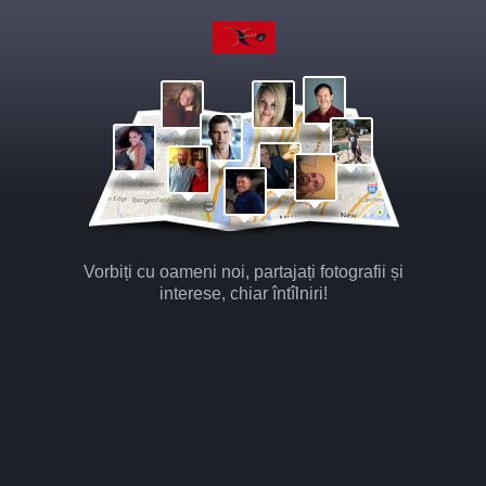
Vorbiți cu oameni noi, partajați fotografii și
interese, chiar întîlniri!