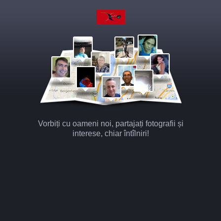
Vorbiți cu oameni noi, partajați fotografii și
interese, chiar întîlniri!