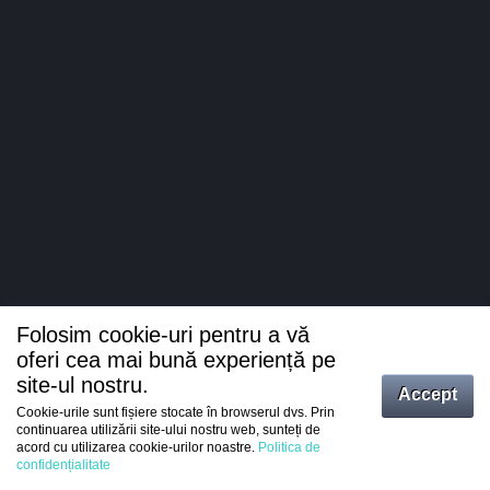
Folosim cookie-uri pentru a vă
oferi cea mai bună experiență pe
site-ul nostru.
Accept
Cookie-urile sunt fișiere stocate în browserul dvs. Prin
Intrați
continuarea utilizării site-ului nostru web, sunteți de
acord cu utilizarea cookie-urilor noastre.
Politica de
Înregistrare
confidențialitate