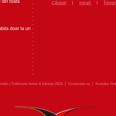
 din toata
Căutați
Intrați
Înregi
ubita doar la un
eddo | Întâlnește femei & bărbați 2026
|
Contactați-ne
|
Youtube Xed