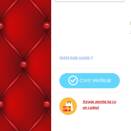
Vedeţi toate pozele ()
Cont
Verificat
Atrage atentia lui cu
un cadou!