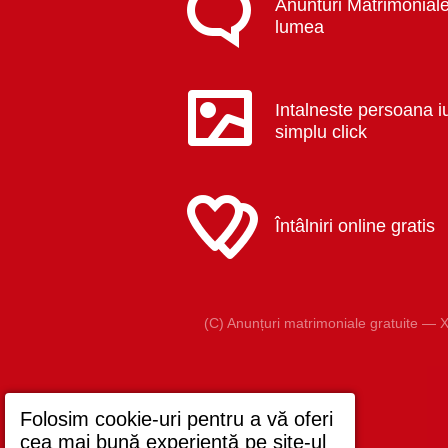
Anunturi Matrimoniale
lumea
Intalneste persoana i
simplu click
Întâlniri online gratis
(C) Anunțuri matrimoniale gratuite — X
Folosim cookie-uri pentru a vă oferi
cea mai bună experiență pe site-ul