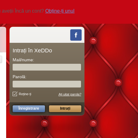
 aveții încă un cont?
Obține-ți unul
Intrați în XeDDo
Mail/nume:
Parolă:
Reține-ți
Ați uitat parola?