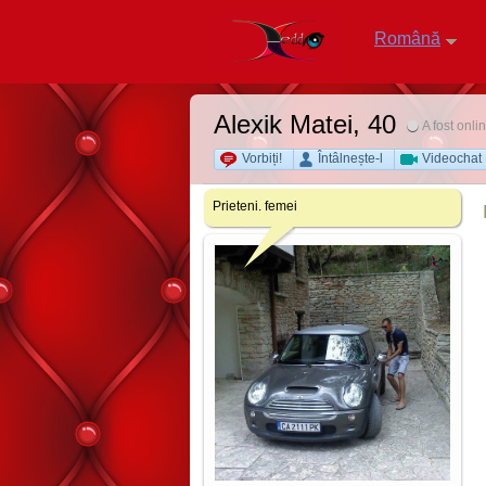
Română
Alexik Matei
, 40
A fost onli
Vorbiți!
Întâlnește-l
Videochat
Prieteni. femei