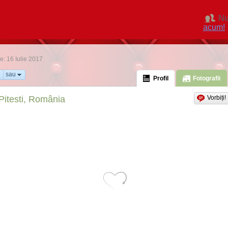
Nu
acum!
ne: 16 Iulie 2017
sau
Profil
Fotografii
Pitesti, România
Vorbiți!