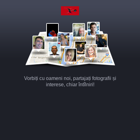
Vorbiți cu oameni noi, partajați fotografii și
interese, chiar întîlniri!