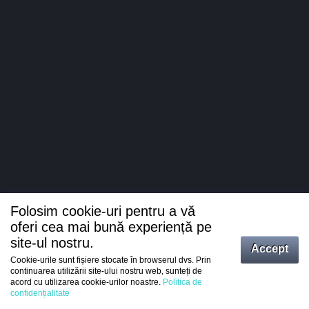
Folosim cookie-uri pentru a vă
oferi cea mai bună experiență pe
site-ul nostru.
Accept
Cookie-urile sunt fișiere stocate în browserul dvs. Prin
Intrați
continuarea utilizării site-ului nostru web, sunteți de
acord cu utilizarea cookie-urilor noastre.
Politica de
Înregistrare
confidențialitate