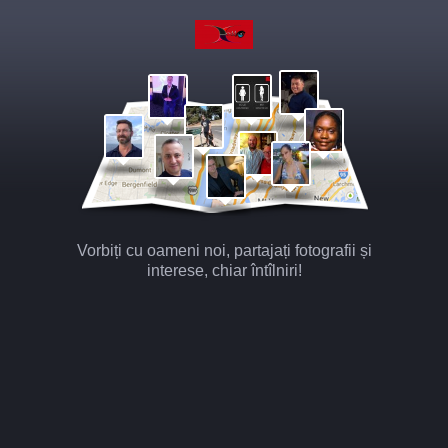
Vorbiți cu oameni noi, partajați fotografii și
interese, chiar întîlniri!