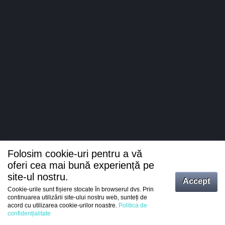
Folosim cookie-uri pentru a vă
oferi cea mai bună experiență pe
site-ul nostru.
Accept
Cookie-urile sunt fișiere stocate în browserul dvs. Prin
Intrați
continuarea utilizării site-ului nostru web, sunteți de
acord cu utilizarea cookie-urilor noastre.
Politica de
Înregistrare
confidențialitate