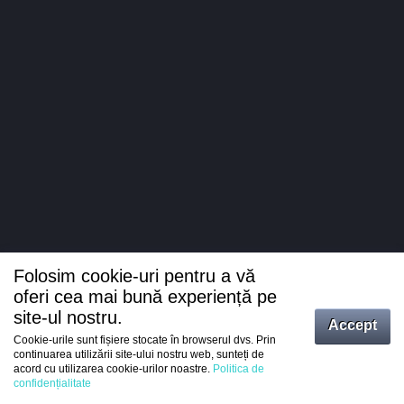
Folosim cookie-uri pentru a vă
oferi cea mai bună experiență pe
site-ul nostru.
Accept
Cookie-urile sunt fișiere stocate în browserul dvs. Prin
Intrați
continuarea utilizării site-ului nostru web, sunteți de
acord cu utilizarea cookie-urilor noastre.
Politica de
Înregistrare
confidențialitate