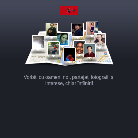
Vorbiți cu oameni noi, partajați fotografii și
interese, chiar întîlniri!