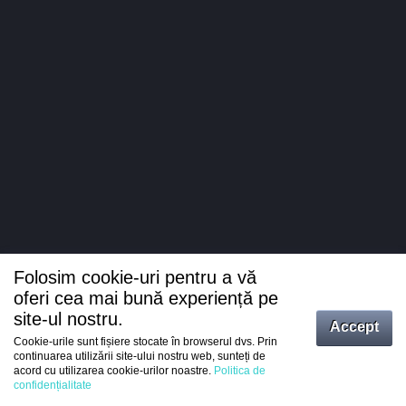
Folosim cookie-uri pentru a vă
oferi cea mai bună experiență pe
site-ul nostru.
Accept
Cookie-urile sunt fișiere stocate în browserul dvs. Prin
Intrați
continuarea utilizării site-ului nostru web, sunteți de
acord cu utilizarea cookie-urilor noastre.
Politica de
Înregistrare
confidențialitate