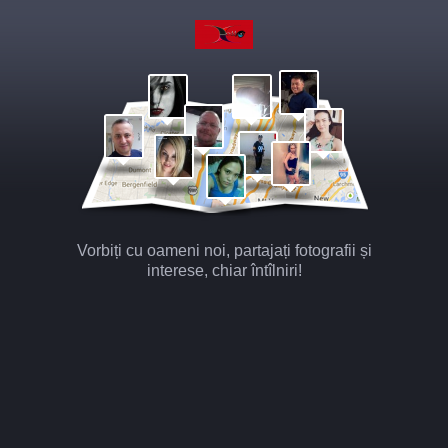
Vorbiți cu oameni noi, partajați fotografii și
interese, chiar întîlniri!