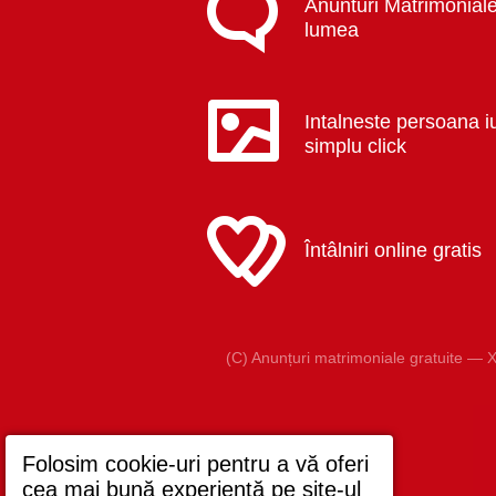
Anunturi Matrimoniale
lumea
Intalneste persoana i
simplu click
Întâlniri online gratis
(C) Anunțuri matrimoniale gratuite — X
Folosim cookie-uri pentru a vă oferi
cea mai bună experiență pe site-ul