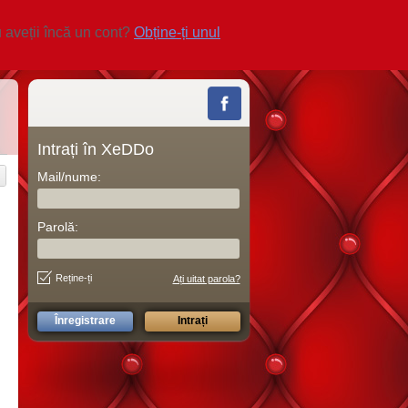
 aveții încă un cont?
Obține-ți unul
Intrați în XeDDo
Mail/nume:
Parolă:
Reține-ți
Ați uitat parola?