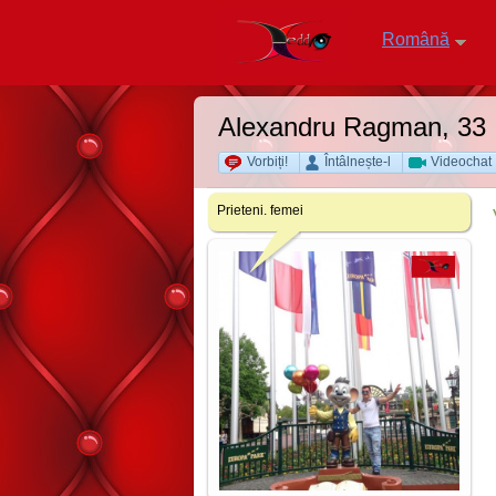
Română
Alexandru Ragman
, 33
Vorbiți!
Întâlnește-l
Videochat
Prieteni. femei