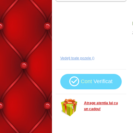
Vedeţi toate pozele ()
Cont
Verificat
Atrage atentia lui cu
un cadou!