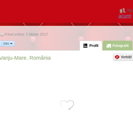
Nu
acum!
A fost online: 2 Martie 2017
sau
Profil
Fotografii
Vanju-Mare, România
Vorbiți!