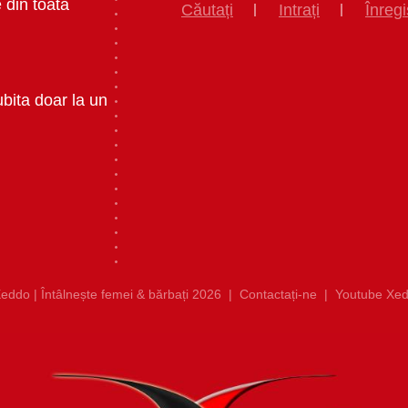
 din toata
Căutați
Intrați
Înregi
ubita doar la un
eddo | Întâlnește femei & bărbați 2026
|
Contactați-ne
|
Youtube Xed