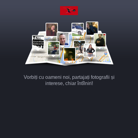
Vorbiți cu oameni noi, partajați fotografii și
interese, chiar întîlniri!