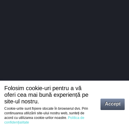
Folosim cookie-uri pentru a vă
oferi cea mai bună experiență pe
site-ul nostru.
Accept
Cookie-urile sunt fișiere stocate în browserul dvs. Prin
Intrați
continuarea utilizării site-ului nostru web, sunteți de
acord cu utilizarea cookie-urilor noastre.
Politica de
Înregistrare
confidențialitate