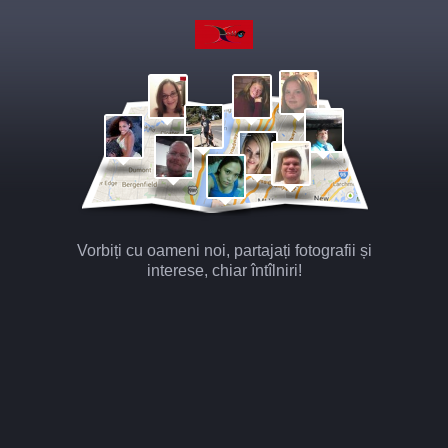
Vorbiți cu oameni noi, partajați fotografii și
interese, chiar întîlniri!