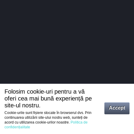
Folosim cookie-uri pentru a vă
oferi cea mai bună experiență pe
site-ul nostru.
Accept
Cookie-urile sunt fișiere stocate în browserul dvs. Prin
Intrați
continuarea utilizării site-ului nostru web, sunteți de
acord cu utilizarea cookie-urilor noastre.
Politica de
Înregistrare
confidențialitate