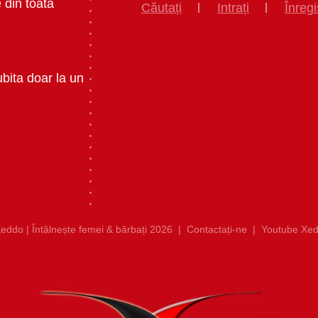
 din toata
Căutați
Intrați
Înregi
ubita doar la un
eddo | Întâlnește femei & bărbați 2026
|
Contactați-ne
|
Youtube Xed