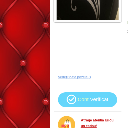
Vedeţi toate pozele ()
Cont
Verificat
Atrage atentia lui cu
un cadou!