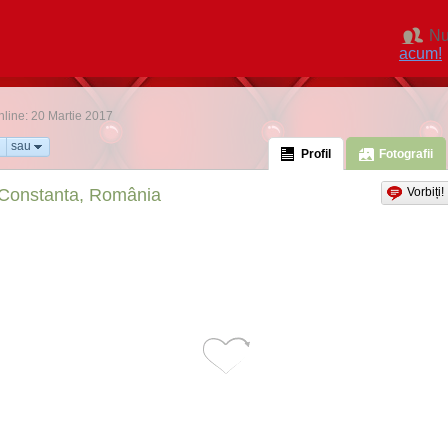
Nu
acum!
online: 20 Martie 2017
sau
Profil
Fotografii
Constanta, România
Vorbiți!