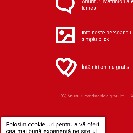
Anunturi Matrimoniale
lumea
Intalneste persoana i
simplu click
Întâlniri online gratis
(C) Anunțuri matrimoniale gratuite — X
Folosim cookie-uri pentru a vă oferi
cea mai bună experiență pe site-ul