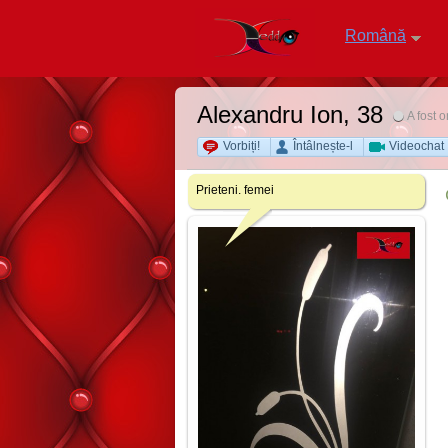
Română
Alexandru Ion
, 38
A fost 
Vorbiți!
Întâlnește-l
Videochat
Prieteni. femei