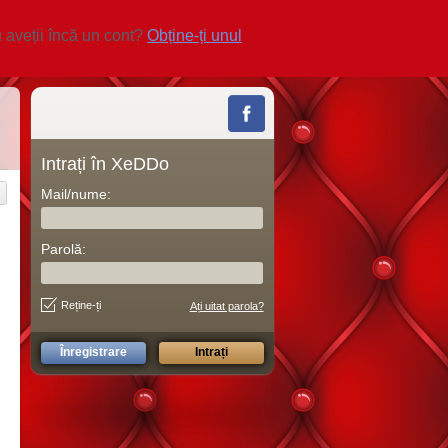
 aveții încă un cont?
Obține-ți unul
Intrați în XeDDo
Mail/nume:
Parolă:
Reține-ți
Ați uitat parola?