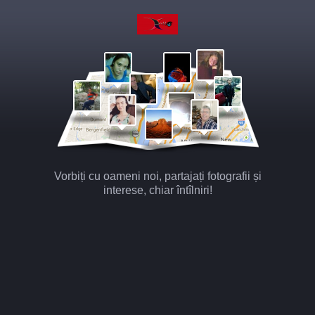
Vorbiți cu oameni noi, partajați fotografii și
interese, chiar întîlniri!