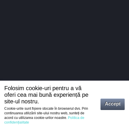
Folosim cookie-uri pentru a vă
oferi cea mai bună experiență pe
site-ul nostru.
Accept
Cookie-urile sunt fișiere stocate în browserul dvs. Prin
Intrați
continuarea utilizării site-ului nostru web, sunteți de
acord cu utilizarea cookie-urilor noastre.
Politica de
Înregistrare
confidențialitate