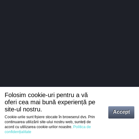
Folosim cookie-uri pentru a vă
oferi cea mai bună experiență pe
site-ul nostru.
Accept
Cookie-urile sunt fișiere stocate în browserul dvs. Prin
Intrați
continuarea utilizării site-ului nostru web, sunteți de
acord cu utilizarea cookie-urilor noastre.
Politica de
Înregistrare
confidențialitate