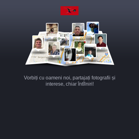
Vorbiți cu oameni noi, partajați fotografii și
interese, chiar întîlniri!