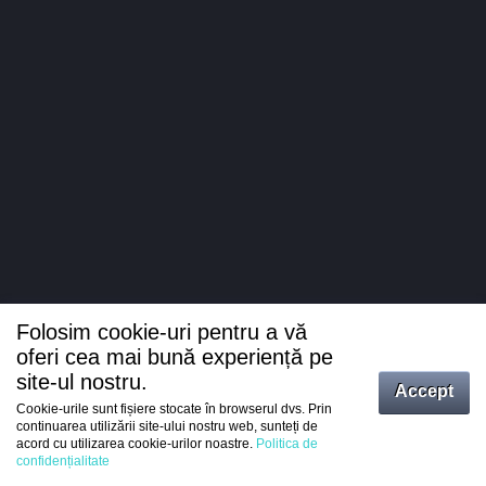
Folosim cookie-uri pentru a vă
oferi cea mai bună experiență pe
site-ul nostru.
Accept
Cookie-urile sunt fișiere stocate în browserul dvs. Prin
Intrați
continuarea utilizării site-ului nostru web, sunteți de
acord cu utilizarea cookie-urilor noastre.
Politica de
Înregistrare
confidențialitate