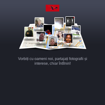
Vorbiți cu oameni noi, partajați fotografii și
interese, chiar întîlniri!