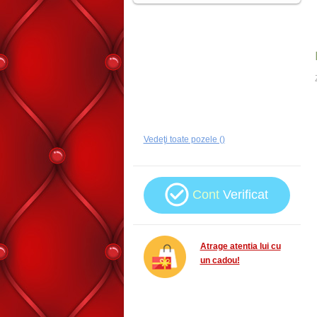
Vedeţi toate pozele ()
Cont
Verificat
Atrage atentia lui cu
un cadou!