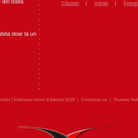
 din toata
Căutați
Intrați
Înregi
ubita doar la un
eddo | Întâlnește femei & bărbați 2026
|
Contactați-ne
|
Youtube Xed