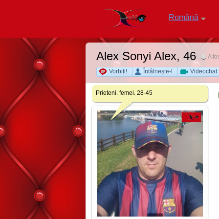
Română
Alex Sonyi Alex
, 46
A fo
Vorbiți!
Întâlnește-l
Videochat
Prieteni. femei. 28-45