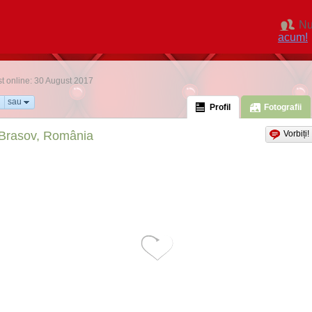
Nu
acum!
st online: 30 August 2017
sau
Profil
Fotografii
Brasov, România
Vorbiți!