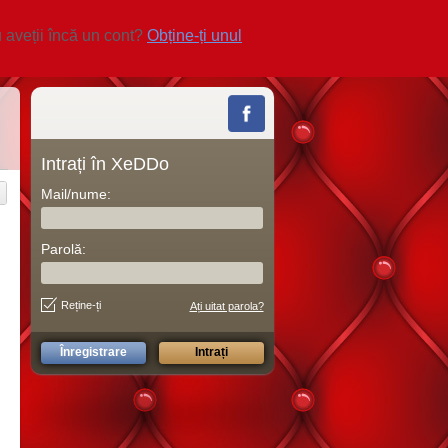
 aveții încă un cont?
Obține-ți unul
Intrați în XeDDo
Mail/nume:
Parolă:
Reține-ți
Ați uitat parola?