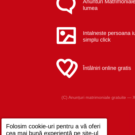
Anunturi Matrimoniale
lumea
Intalneste persoana i
simplu click
Întâlniri online gratis
(C) Anunțuri matrimoniale gratuite — X
Folosim cookie-uri pentru a vă oferi
cea mai bună experiență pe site-ul