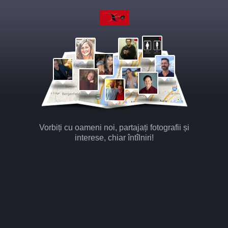
Vorbiți cu oameni noi, partajați fotografii și
interese, chiar întîlniri!