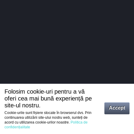
Folosim cookie-uri pentru a vă
oferi cea mai bună experiență pe
site-ul nostru.
Accept
Cookie-urile sunt fișiere stocate în browserul dvs. Prin
Intrați
continuarea utilizării site-ului nostru web, sunteți de
acord cu utilizarea cookie-urilor noastre.
Politica de
Înregistrare
confidențialitate