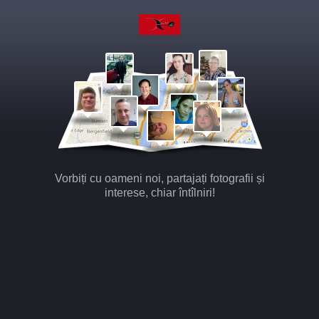
Vorbiți cu oameni noi, partajați fotografii și
interese, chiar întîlniri!