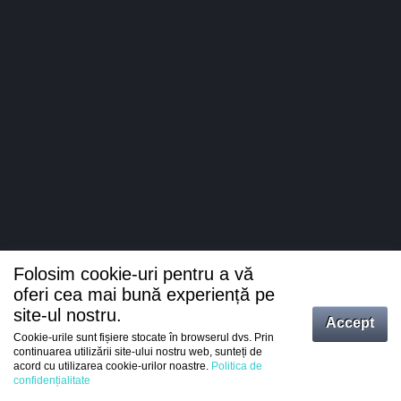
Folosim cookie-uri pentru a vă
oferi cea mai bună experiență pe
site-ul nostru.
Accept
Cookie-urile sunt fișiere stocate în browserul dvs. Prin
Intrați
continuarea utilizării site-ului nostru web, sunteți de
acord cu utilizarea cookie-urilor noastre.
Politica de
Înregistrare
confidențialitate