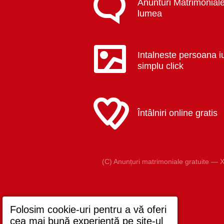
Anunturi Matrimoniale
lumea
Intalneste persoana i
simplu click
Întâlniri online gratis
(C) Anunțuri matrimoniale gratuite — X
Folosim cookie-uri pentru a vă oferi
cea mai bună experiență pe site-ul