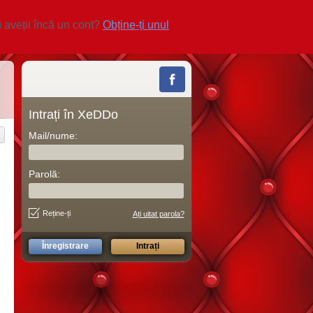
 aveții încă un cont?
Obține-ți unul
Intrați în XeDDo
Mail/nume:
Parolă:
Reține-ți
Ați uitat parola?