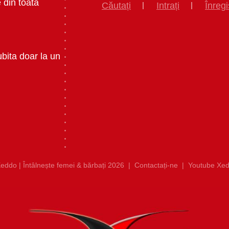
 din toata
Căutați
Intrați
Înregi
ubita doar la un
eddo | Întâlnește femei & bărbați 2026
|
Contactați-ne
|
Youtube Xed