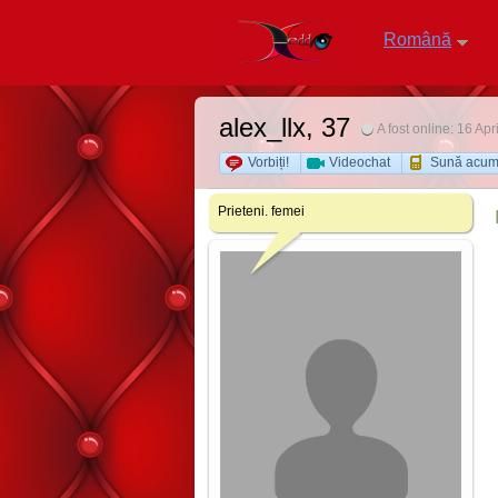
Română
alex_llx
, 37
A fost online: 16 Apr
Vorbiți!
Videochat
Sună acu
Prieteni. femei