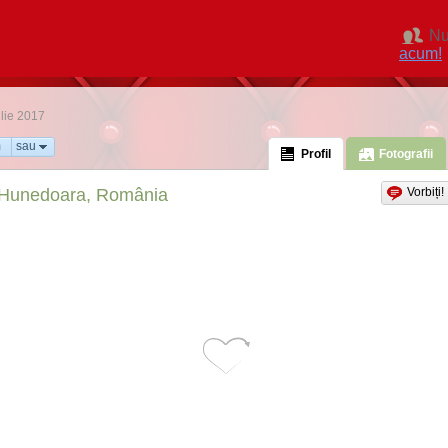
Nu
acum!
ilie 2017
m
sau
Profil
Fotografii
Hunedoara, România
Vorbiți!