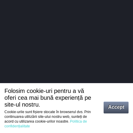
Folosim cookie-uri pentru a vă
oferi cea mai bună experiență pe
site-ul nostru.
Accept
Cookie-urile sunt fișiere stocate în browserul dvs. Prin
Intrați
continuarea utilizării site-ului nostru web, sunteți de
acord cu utilizarea cookie-urilor noastre.
Politica de
Înregistrare
confidențialitate