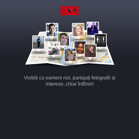
Vorbiți cu oameni noi, partajați fotografii și
interese, chiar întîlniri!