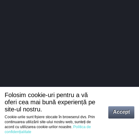
Folosim cookie-uri pentru a vă
oferi cea mai bună experiență pe
site-ul nostru.
Accept
Cookie-urile sunt fișiere stocate în browserul dvs. Prin
Intrați
continuarea utilizării site-ului nostru web, sunteți de
acord cu utilizarea cookie-urilor noastre.
Politica de
Înregistrare
confidențialitate