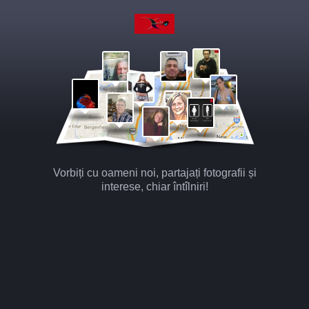
Vorbiți cu oameni noi, partajați fotografii și
interese, chiar întîlniri!