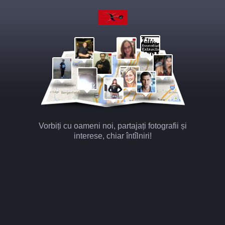
Vorbiți cu oameni noi, partajați fotografii și
interese, chiar întîlniri!