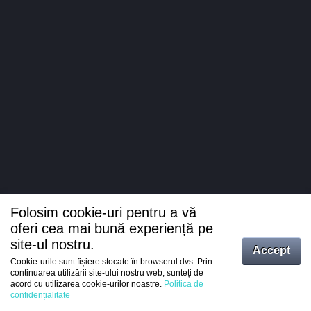
Folosim cookie-uri pentru a vă
oferi cea mai bună experiență pe
site-ul nostru.
Accept
Cookie-urile sunt fișiere stocate în browserul dvs. Prin
Intrați
continuarea utilizării site-ului nostru web, sunteți de
acord cu utilizarea cookie-urilor noastre.
Politica de
Înregistrare
confidențialitate